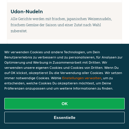
Udon-Nudeln
Alle Gerichte werden mit frischen, japanischen Weizennudeln,
frischem Gemüse der Saison und einer Zutat nach Wahl
zubereitet.
Wir verwenden Cookies und andere Technologien, um Dein
Udon Phu Khe
Benutzererlebnis zu verbessern und zu personalisieren, für Analysen zur
Gebratene Udonnudeln in Tamarinsoße mit
Optimierung und Werbung in Zusammenarbeit mit Dritten. Wir
verschiedenen Gemüse ( Süß-sauer)
verwenden unsere eigenen Cookies und Cookies von Dritten. Wenn Du
auf OK klickst, akzeptierst Du die Verwendung aller Cookies. Wir setzen
14,50 €
immer notwendige Cookies. Wähle
Einstellungen verwalten
, um zu
inkl. Pfand (0,00 €)
entscheiden, welche Cookies Du akzeptieren möchtest, um Deine
Präferenzen anzupassen und um weitere Informationen zu finden.
Udon mit dunkler Sauce
OK
Udonnudeln mit frischen Gemüse
Online Essen Bestellen
14,50 €
Essentielle
inkl. Pfand (0,00 €)